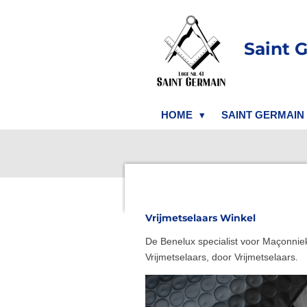
Ga
direct
Saint 
naar
de
hoofdinhoud
HOME
SAINT GERMAIN
Vrijmetselaars Winkel
De Benelux specialist voor Maçonniek
Vrijmetselaars, door Vrijmetselaars.