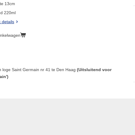
te 13cm
ud 220ml
k details
inkelwagen
n loge Saint Germain nr 41 te Den Haag
(Uitsluitend voor
in')