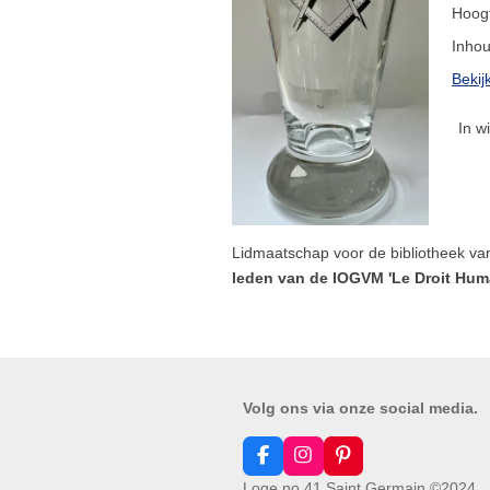
Hoog
Inho
Bekij
In w
Lidmaatschap voor de bibliotheek va
leden van de IOGVM 'Le Droit Huma
Volg ons via onze social media.
F
I
P
a
n
i
Loge no 41 Saint Germain ©2024