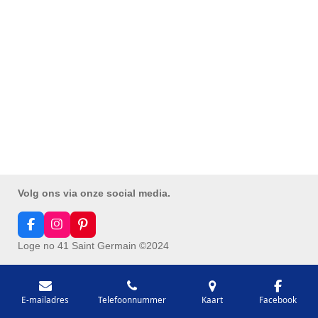
Volg ons via onze social media.
F
I
P
a
n
i
Loge no 41 Saint Germain ©2024
c
s
n
e
t
t
b
a
e
o
g
r
o
r
e
E-mailadres
Telefoonnummer
Kaart
Facebook
k
a
s