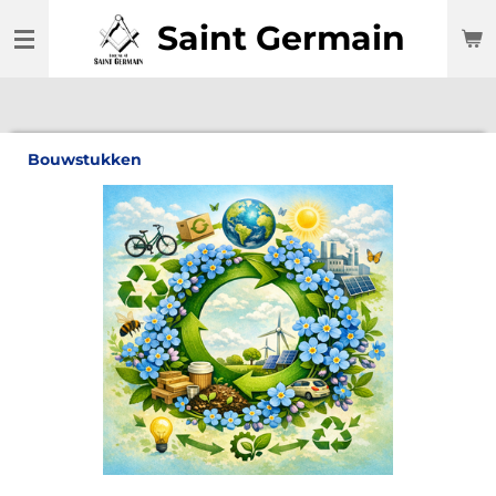
Ga
Saint Germain
direct
naar
de
hoofdinhoud
Bouwstukken