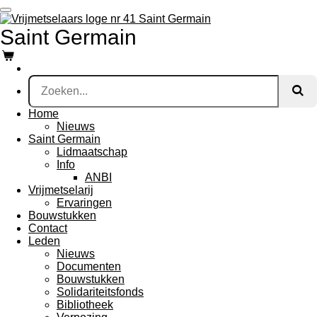
Ga
direct
Saint Germain
naar
de
hoofdinhoud
Home
Nieuws
Saint Germain
Lidmaatschap
Info
ANBI
Vrijmetselarij
Ervaringen
Bouwstukken
Contact
Leden
Nieuws
Documenten
Bouwstukken
Solidariteitsfonds
Bibliotheek