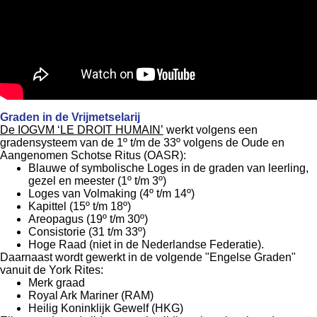
Graden in de Vrijmetselarij
De IOGVM ‘LE DROIT HUMAIN’
werkt volgens een
gradensysteem van de 1º t/m de 33º volgens de Oude en
Aangenomen Schotse Ritus (OASR):
Blauwe of symbolische Loges in de graden van leerling,
gezel en meester (1º t/m 3º)
Loges van Volmaking (4º t/m 14º)
Kapittel (15º t/m 18º)
Areopagus (19º t/m 30º)
Consistorie (31 t/m 33º)
Hoge Raad (niet in de Nederlandse Federatie).
Daarnaast wordt gewerkt in de volgende "Engelse Graden"
vanuit de York Rites:
Merk graad
Royal Ark Mariner (RAM)
Heilig Koninklijk Gewelf (HKG)