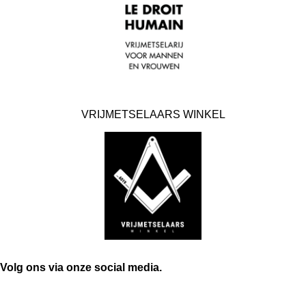
VRIJMETSELAARS WINKEL
Volg ons via onze social media.
F
I
P