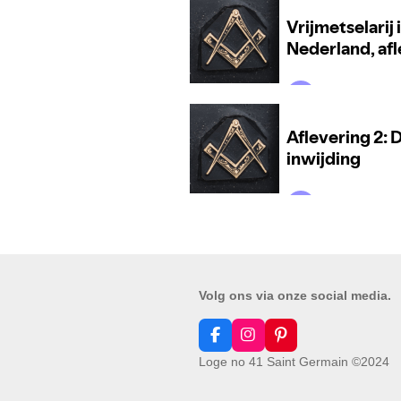
Volg ons via onze social media.
F
I
P
a
n
i
Loge no 41 Saint Germain ©2024
c
s
n
e
t
t
b
a
e