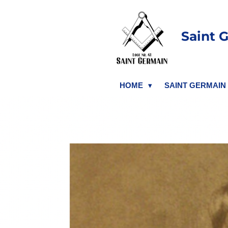
Ga
direct
Saint 
naar
de
hoofdinhoud
HOME
SAINT GERMAIN