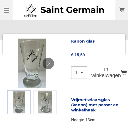
Ga
Saint Germain
direct
naar
de
hoofdinhoud
Kanon glas
€ 15,50
In
winkelwagen
Vrijmetselaarsglas
(kanon) met passer en
winkelhaak
Hoogte 13cm